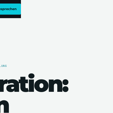
esprechen
LUNG
ation:
n