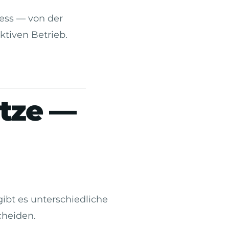
ess — von der
tiven Betrieb.
ätze —
gibt es unterschiedliche
cheiden.