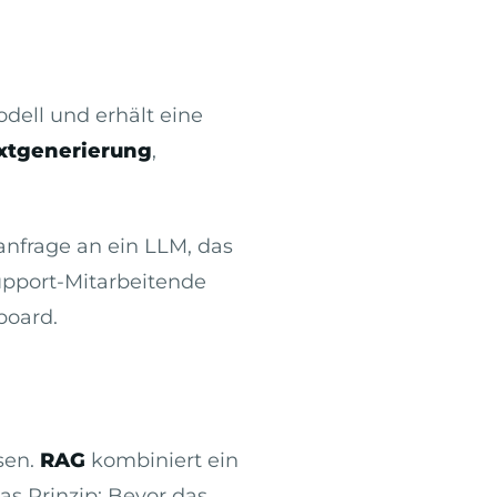
dell und erhält eine
xtgenerierung
,
anfrage an ein LLM, das
Support-Mitarbeitende
board.
sen.
RAG
kombiniert ein
s Prinzip: Bevor das