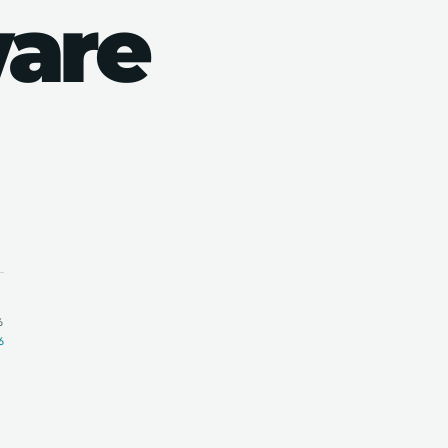
are
6
6