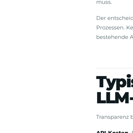
muss.
Der entschei
Prozessen. Ke
bestehende Ab
Typi
LLM-
Transparenz b
API-Kosten.
D