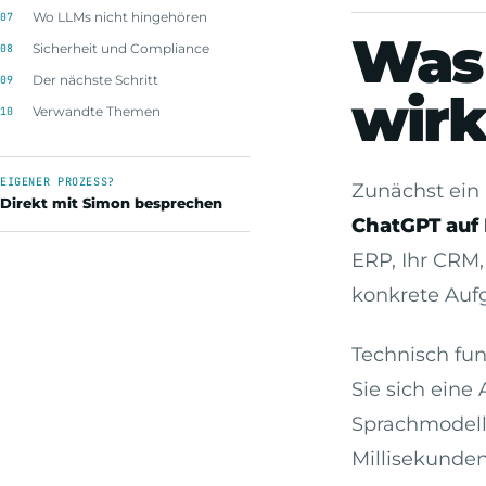
Wo LLMs nicht hingehören
Was 
Sicherheit und Compliance
Der nächste Schritt
wirk
Verwandte Themen
EIGENER PROZESS?
Zunächst ein
Direkt mit Simon besprechen
ChatGPT auf 
ERP, Ihr CRM
konkrete Auf
Technisch fu
Sie sich eine 
Sprachmodell 
Millisekunden