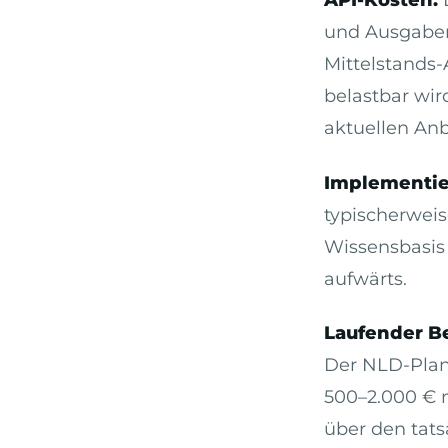
und Ausgaben
Mittelstands
belastbar wir
aktuellen Anb
Implementie
typischerwei
Wissensbasis 
aufwärts.
Laufender Be
Der NLD-Planu
500–2.000 € 
über den tats