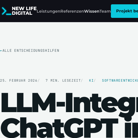
Leistungen
Referenzen
Wissen
Team
Projekt b
ALLE ENTSCHEIDUNGSHILFEN
25. FEBRUAR 2026
7 MIN. LESEZEIT
KI
SOFTWAREENTWICK
LLM-Integr
ChatGPT i