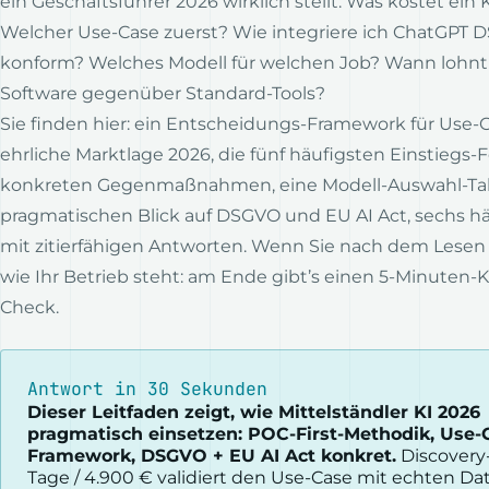
ein Geschäftsführer 2026 wirklich stellt: Was kostet ein K
Welcher Use-Case zuerst? Wie integriere ich ChatGPT 
konform? Welches Modell für welchen Job? Wann lohnt
Software gegenüber Standard-Tools?
Sie finden hier: ein Entscheidungs-Framework für Use-C
ehrliche Marktlage 2026, die fünf häufigsten Einstiegs-F
konkreten Gegenmaßnahmen, eine Modell-Auswahl-Tab
pragmatischen Blick auf DSGVO und EU AI Act, sechs h
mit zitierfähigen Antworten. Wenn Sie nach dem Lesen 
wie Ihr Betrieb steht: am Ende gibt’s einen 5-Minuten-
K
Check
.
Antwort in 30 Sekunden
Dieser Leitfaden zeigt, wie Mittelständler KI 2026
pragmatisch einsetzen: POC-First-Methodik, Use-
Framework, DSGVO + EU AI Act konkret.
Discovery-
Tage / 4.900 € validiert den Use-Case mit echten D