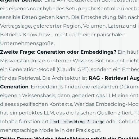
ein eigenes oder hybrides Setup mehr Kontrolle über 
sensible Daten geben kann. Die Entscheidung fällt nac
Vertragslage, geforderter Region, Volumen, Latenz und
Betriebs-Know-how – nicht nach einer pauschalen
Unternehmensgröße.
Zweite Frage: Generation oder Embeddings?
Ein häuf
Missverständnis: ein interner Wissens-Bot braucht nich
ein Generation-Modell (Claude, GPT), sondern ein Emb
für das Retrieval. Die Architektur ist
RAG · Retrieval A
Generation
: Embeddings finden die relevanten Dokume
eigenen Wissensbasis, dann generiert das LLM eine Ant
dieses spezifischen Kontexts. Wer das Embedding-Model
hat ein perfektes LLM, das die falschen Quellen zitiert. 
Inhalte funktioniert
oder Cohere'
text-embedding-3-large
mehrsprachige Modelle in der Praxis gut.
Dritte Frage: Welche Modellklasse erfüllt die Qualitä