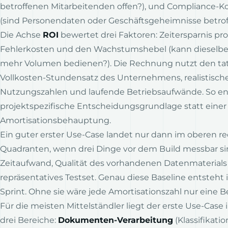
betroffenen Mitarbeitenden offen?), und Compliance-K
(sind Personendaten oder Geschäftsgeheimnisse betrof
Die Achse
ROI
bewertet drei Faktoren: Zeitersparnis pr
Fehlerkosten und den Wachstumshebel (kann dieselbe
mehr Volumen bedienen?). Die Rechnung nutzt den ta
Vollkosten-Stundensatz des Unternehmens, realistisch
Nutzungszahlen und laufende Betriebsaufwände. So en
projektspezifische Entscheidungsgrundlage statt eine
Amortisationsbehauptung.
Ein guter erster Use-Case landet nur dann im oberen r
Quadranten, wenn drei Dinge vor dem Build messbar si
Zeitaufwand, Qualität des vorhandenen Datenmaterials
repräsentatives Testset. Genau diese Baseline entsteht 
Sprint. Ohne sie wäre jede Amortisationszahl nur eine 
Für die meisten Mittelständler liegt der erste Use-Case 
drei Bereiche:
Dokumenten-Verarbeitung
(Klassifikatio