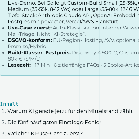
Live-Demo. Bei Go folgt Custom-Build Small (25-35k, 
Medium (35-55k, 8-12 Wo) oder Large (55-80k, 12-16 W
Tiefe. Stack: Anthropic Claude API, OpenAI Embeddi
Postgres mit pgvector, Vercel/AWS Frankfurt.
Use-Case zuerst:
Auto-Klassifikation, interner Wisse
Mail-Triage. Nicht “KI-Strategie”.
DSGVO-konform:
EU-Region-Hosting, AVV, optional
Premise/Hybrid
Build-Klassen Festpreis:
Discovery 4.900 €, Custom-
80k € (S/M/L)
Lesezeit:
~17 Min · 6 zitierfähige FAQs · 5 Spoke-Artike
Inhalt
Warum KI gerade jetzt für den Mittelstand zählt
Die fünf häufigsten Einstiegs-Fehler
Welcher KI-Use-Case zuerst?