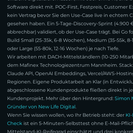
Software direkt mit. POC-First, Festpreis, Customer E
kein Vertrag bevor Sie den Use-Case live in echtem 
gesehen haben. Ein 5-Tage-Discovery-Sprint (4.900 €
abbrechbar) validiert, ob der Use-Case trägt. Bei Go 
Build Small (25-35k, 6-8 Wochen), Medium (35-55k, 8
oder Large (55-80k, 12-16 Wochen) je nach Tiefe.
Wir arbeiten mit DACH-Mittelständlern (10-250 Mitarb
dem Mafinex Technologiezentrum Mannheim. Stack:
Claude API, OpenAI Embeddings, Vercel/AWS-Hostin
Regionen. Eigene Produktarbeit an Klar (in Entwick
abgeschlossene Kundenprodukte fließen direkt in j
Kundenprojekt. Mehr über den Hintergrund:
Simon 
Gründer von New Life Digital
.
Wenn Sie wissen wollen, wo Ihr Betrieb steht: der
KI
Check
ist ein 5-Minuten-Selbsttest ohne E-Mail-Pflich
Mittelstand-KI-Reifegrad einschätzt und drei konkre