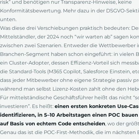
risk” und benötigen nur Transparenz-Hinweise, keine
Konformitätsbewertung. Mehr dazu in der DSGVO-Sekti
unten.
Was diese drei Verschiebungen praktisch bedeuten: De
Mittelständler, der 2024 noch “wir warten ab” sagen kon
zwischen zwei Szenarien. Entweder die Wettbewerber 
Branchen-Segment haben schon eingeführt: in vielen B
ein Cluster-Adopter, dessen Effizienz-Vorteil sich messb
die Standard-Tools (M365 Copilot, Salesforce Einstein, etc
dass jeder Mitbewerber ohne eigene Strategie passiv prof
während man selbst Lizenz-Kosten zahlt ohne den Hebe
Für mittelständische Geschäftsführer heißt das nicht “s
investieren”. Es heißt:
einen ersten konkreten Use-Cas
identifizieren, in 5–10 Arbeitstagen einen POC bauen
auf Basis von echtem Code entscheiden
, wo der größt
Genau das ist die POC-First-Methodik, die im nächsten B