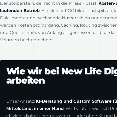
Der Stolperstein, der nicht in die Phasen passt:
Kosten-D
laufenden Betrieb
. Ein kleiner POC bildet Lastspitzen, 
Dokumente und wachsende Nutzerzahlen nur begrenzt
werden Kosten pro Vorgang, Caching, Routing zwische
und Quota-Limits von Anfang an gemessen und für das
Volumen hochgerechnet.
Wie wir bei New Life Dig
arbeiten
Unser Ansatz:
KI-Beratung und Custom Software fü
Mittelstand, in einer Hand
. Wir beraten, wie sich Pr
effizient digitalisieren lassen, mit oder ohne KI, und 