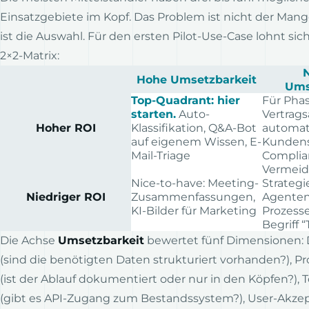
Einsatzgebiete im Kopf. Das Problem ist nicht der Mange
ist die Auswahl. Für den ersten Pilot-Use-Case lohnt sic
2×2-Matrix:
N
Hohe Umsetzbarkeit
Ums
Top-Quadrant: hier
Für Pha
starten.
Auto-
Vertragsa
Hoher ROI
Klassifikation, Q&A-Bot
automati
auf eigenem Wissen, E-
Kundens
Mail-Triage
Complia
Vermeide
Nice-to-have: Meeting-
Strateg
Niedriger ROI
Zusammenfassungen,
Agenten 
KI-Bilder für Marketing
Prozesse
Begriff 
Die Achse
Umsetzbarkeit
bewertet fünf Dimensionen: 
(sind die benötigten Daten strukturiert vorhanden?), Pr
(ist der Ablauf dokumentiert oder nur in den Köpfen?),
(gibt es API-Zugang zum Bestandssystem?), User-Akzep