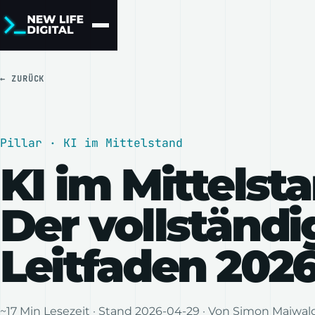
← ZURÜCK
Pillar · KI im Mittelstand
KI im Mittelst
Der vollständi
Leitfaden 202
~17 Min Lesezeit · Stand 2026-04-29 · Von
Simon Maiwal