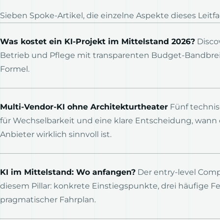
Sieben Spoke-Artikel, die einzelne Aspekte dieses Leitfa
Was kostet ein KI-Projekt im Mittelstand 2026?
Discov
Betrieb und Pflege mit transparenten Budget-Bandbre
Formel.
Multi-Vendor-KI ohne Architekturtheater
Fünf techni
für Wechselbarkeit und eine klare Entscheidung, wann 
Anbieter wirklich sinnvoll ist.
KI im Mittelstand: Wo anfangen?
Der entry-level Com
diesem Pillar: konkrete Einstiegspunkte, drei häufige Fe
pragmatischer Fahrplan.