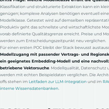
Klassifikation und strukturierte Extraktion kann ein kle
genügen; komplexe Analysen benötigen eventuell eine
Modellklasse. Getestet wird auf demselben repräsentat
Produktiv geht das schnellste und wirtschaftlichste Mode
vorab definierte Qualitätsgrenze erreicht. Preise und 
werden zum Entscheidungszeitpunkt neu verglichen.
Für einen ersten POC bleibt der Stack bewusst austaus
Modellzugang mit passender Vertrags- und Regionsk
ein geeignetes Embedding-Modell und eine nachvoll
betriebene Vektorsuche
. Modellqualität, Datenschutz
werden mit echten Beispieldaten verglichen. Die Archit
offs stehen im
Leitfaden zur LLM-Integration
und im
RAG
interne Wissensdatenbanken
.