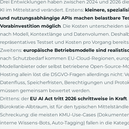
Drei Entwicklungen haben zwischen 2024 und 2026 die 
KI im Mittelstand verändert. Erstens:
kleinere, speziali
und nutzungsabhängige APIs machen belastbare Tes
Vorabinvestition möglich
. Die Kosten unterscheiden si
nach Modell, Kontextlänge und Datenvolumen. Deshalb
repräsentatives Testset und Kosten pro Vorgang bereits
Zweitens:
europäische Betriebsmodelle sind realistis
nach Schutzbedarf kommen EU-Cloud-Regionen, euro
Modellanbieter oder selbst betriebene Open-Source-Mod
Hosting allein löst die DSGVO-Fragen allerdings nicht: Ve
Datenfluss, Speicherfristen, Berechtigungen und Proto
müssen gemeinsam bewertet werden.
Drittens: der
EU AI Act tritt 2026 schrittweise in Kraft
Bürokratie-Albtraum, ist für den typischen Mittelständle
Schreckung: die meisten KMU-Use-Cases (Dokumenten-
interne Wissens-Bots, Auto-Tagging) fallen in die Katego