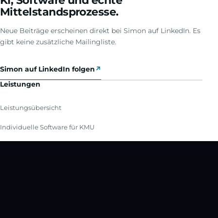
KI, Software und echte
Mittelstandsprozesse.
Neue Beiträge erscheinen direkt bei Simon auf LinkedIn. Es
gibt keine zusätzliche Mailingliste.
Simon auf LinkedIn folgen
↗
Leistungen
Leistungsübersicht
Individuelle Software für KMU
KI im Mittelstand
KI-Beratung Mannheim
KI-Readiness-Check
Praxiswissen