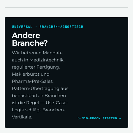
UNIVERSAL · BRANCHEN-AGNOSTISCH
Andere
Branche?
Wir betreuen Mandate
auch in Medizintechnik,
regulierter Fertigung,
Maklerbüros und
Pharma-Pre-Sales.
Pattern-Übertragung aus
benachbarten Branchen
ist die Regel — Use-Case-
Logik schlägt Branchen-
Vertikale.
5-Min-Check starten →